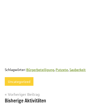
Schlagwörter:
Bürgerbeteiligung
,
Putzete
,
Sauberkeit
Uncategorized
Beitrags-
Vorheriger Beitrag
Bisherige Aktivitäten
Navigation